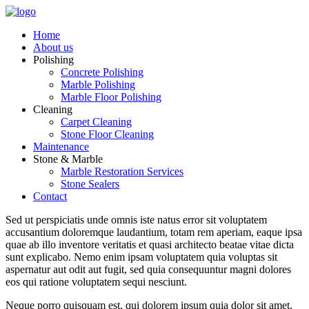
Home
About us
Polishing
Concrete Polishing
Marble Polishing
Marble Floor Polishing
Cleaning
Carpet Cleaning
Stone Floor Cleaning
Maintenance
Stone & Marble
Marble Restoration Services
Stone Sealers
Contact
Sed ut perspiciatis unde omnis iste natus error sit voluptatem
accusantium doloremque laudantium, totam rem aperiam, eaque ipsa
quae ab illo inventore veritatis et quasi architecto beatae vitae dicta
sunt explicabo. Nemo enim ipsam voluptatem quia voluptas sit
aspernatur aut odit aut fugit, sed quia consequuntur magni dolores
eos qui ratione voluptatem sequi nesciunt.
Neque porro quisquam est, qui dolorem ipsum quia dolor sit amet,