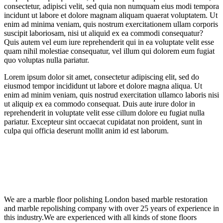
consectetur, adipisci velit, sed quia non numquam eius modi tempora
incidunt ut labore et dolore magnam aliquam quaerat voluptatem. Ut
enim ad minima veniam, quis nostrum exercitationem ullam corporis
suscipit laboriosam, nisi ut aliquid ex ea commodi consequatur?
Quis autem vel eum iure reprehenderit qui in ea voluptate velit esse
quam nihil molestiae consequatur, vel illum qui dolorem eum fugiat
quo voluptas nulla pariatur.
Lorem ipsum dolor sit amet, consectetur adipiscing elit, sed do
eiusmod tempor incididunt ut labore et dolore magna aliqua. Ut
enim ad minim veniam, quis nostrud exercitation ullamco laboris nisi
ut aliquip ex ea commodo consequat. Duis aute irure dolor in
reprehenderit in voluptate velit esse cillum dolore eu fugiat nulla
pariatur. Excepteur sint occaecat cupidatat non proident, sunt in
culpa qui officia deserunt mollit anim id est laborum.
We are a marble floor polishing London based marble restoration
and marble repolishing company with over 25 years of experience in
this industry.We are experienced with all kinds of stone floors