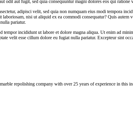
t odit aut fugit, sed quia consequuntur magni dolores eos qui ratione 
sectetur, adipisci velit, sed quia non numquam eius modi tempora inci
 laboriosam, nisi ut aliquid ex ea commodi consequatur? Quis autem vel
ulla pariatur.
d tempor incididunt ut labore et dolore magna aliqua. Ut enim ad minim 
te velit esse cillum dolore eu fugiat nulla pariatur. Excepteur sint occa
arble repolishing company with over 25 years of experience in this ind