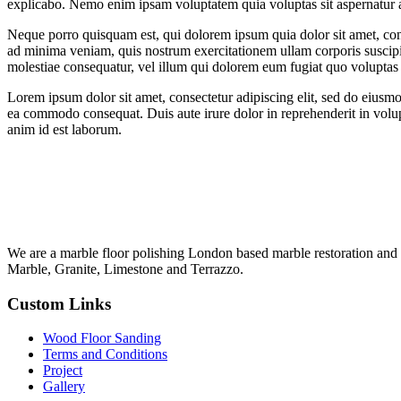
explicabo. Nemo enim ipsam voluptatem quia voluptas sit aspernatur au
Neque porro quisquam est, qui dolorem ipsum quia dolor sit amet, con
ad minima veniam, quis nostrum exercitationem ullam corporis suscipit
molestiae consequatur, vel illum qui dolorem eum fugiat quo voluptas n
Lorem ipsum dolor sit amet, consectetur adipiscing elit, sed do eiusmo
ea commodo consequat. Duis aute irure dolor in reprehenderit in volupta
anim id est laborum.
We are a marble floor polishing London based marble restoration and m
Marble, Granite, Limestone and Terrazzo.
Custom Links
Wood Floor Sanding
Terms and Conditions
Project
Gallery